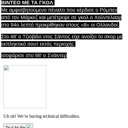
ΒΙΝΤΕΟ ΜΕ ΤΑ ΓΚΟΛ
Με αμφισβητούμενο πέναλτι που κέρδισε ο Ρόμπεν
από τον Μάρκεζ και μετέτρεψε σε γκολ ο Χούντελααρ
στο 94ο λεπτό προκρίθηκαν στους «8» οι Ολλανδοί.
Στο 48' ο Τζιοβάνι ντος Σάντος είχε ανοίξει το σκορ με
εκπληκτικό σουτ εκτός περιοχής
Ισοφάρισε στο 88' ο Σνάιντερ