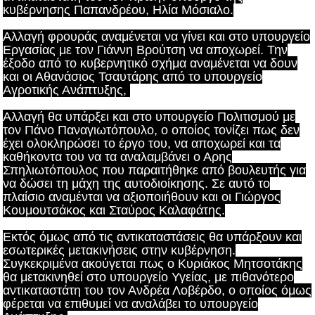
κυβέρνησης Παπανδρέου, Ηλία Μόσιαλο.
Αλλαγή φρουράς αναμένεται να γίνει και στο υπουργείο
Εργασίας με τον Γιάννη Βρούτση να αποχωρεί. Την
έξοδο από το κυβερνητικό σχήμα αναμένεται να δουν
και οι Αθανάσιος Τσαυτάρης από το υπουργείο
Αγροτικής Ανάπτυξης,
Αλλαγή θα υπάρξει και στο υπουργείο Πολιτισμού με
τον Πάνο Παναγιωτόπουλο, ο οποίος τονίζει πως δεν
έχει ολοκληρώσει το έργο του, να αποχωρεί και τα
καθήκοντα του να τα αναλαμβάνει ο Αρης
Σπηλιωτόπουλος που παραιτήθηκε από βουλευτής για
να δώσει τη μάχη της αυτοδιοίκησης. Σε αυτό το
πλαίσιο αναμένται να αξιοποιήθουν και οι Γιώργος
Κουμουτσάκος και Σταύρος Καλαφάτης.
Εκτός όμως από τις αντικαταστάσεις θα υπάρξουν και
εσωτερικές μετακινήσεις στην κυβέρνηση.
Συγκεκριμένα ακούγεται πως ο Κυριάκος Μητσοτάκης
θα μετακινηθεί στο υπουργείο Υγείας, με πιθανότερο
αντικαταστάτη του τον Ανδρέα Λοβέρδο, ο οποίος όμως
φέρεται να επιθυμεί να αναλάβει το υπουργείο