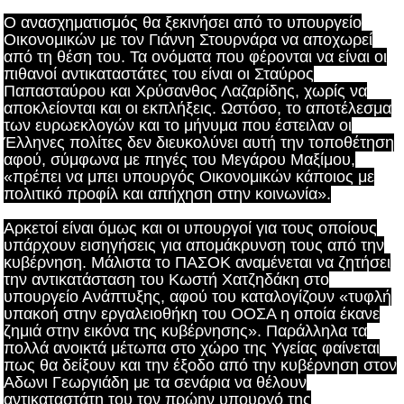
Ο ανασχηματισμός θα ξεκινήσει από το υπουργείο
Οικονομικών με τον Γιάννη Στουρνάρα να αποχωρεί
από τη θέση του. Τα ονόματα που φέρονται να είναι οι
πιθανοί αντικαταστάτες του είναι οι Σταύρος
Παπασταύρου και Χρύσανθος Λαζαρίδης, χωρίς να
αποκλείονται και οι εκπλήξεις. Ωστόσο, το αποτέλεσμα
των ευρωεκλογών και το μήνυμα που έστειλαν οι
Έλληνες πολίτες δεν διευκολύνει αυτή την τοποθέτηση
αφού, σύμφωνα με πηγές του Μεγάρου Μαξίμου,
«πρέπει να μπει υπουργός Οικονομικών κάποιος με
πολιτικό προφίλ και απήχηση στην κοινωνία».
Αρκετοί είναι όμως και οι υπουργοί για τους οποίους
υπάρχουν εισηγήσεις για απομάκρυνση τους από την
κυβέρνηση. Μάλιστα το ΠΑΣΟΚ αναμένεται να ζητήσει
την αντικατάσταση του Κωστή Χατζηδάκη στο
υπουργείο Ανάπτυξης, αφού του καταλογίζουν «τυφλή
υπακοή στην εργαλειοθήκη του ΟΟΣΑ η οποία έκανε
ζημιά στην εικόνα της κυβέρνησης». Παράλληλα τα
πολλά ανοικτά μέτωπα στο χώρο της Υγείας φαίνεται
πως θα δείξουν και την έξοδο από την κυβέρνηση στον
Αδωνι Γεωργιάδη με τα σενάρια να θέλουν
αντικαταστάτη του τον πρώην υπουργό της