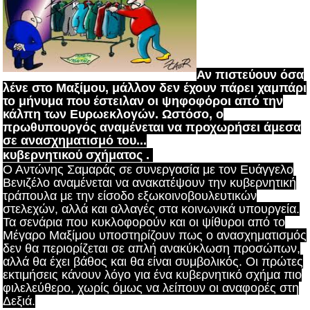
Αν πιστεύουν όσα
λένε στο Μαξίμου, μάλλον δεν έχουν πάρει χαμπάρι
το μήνυμα που έστειλαν οι ψηφοφόροι από την
κάλπη των Ευρωεκλογών. Ωστόσο, ο
πρωθυπουργός αναμένεται να προχωρήσει άμεσα
σε ανασχηματισμό του...
κυβερνητικού σχήματος .
Ο Αντώνης Σαμαράς σε συνεργασία με τον Ευάγγελο
Βενιζέλο αναμένεται να ανακατέψουν την κυβερνητική
τράπουλα με την είσοδο εξωκοινοβουλευτικών
στελεχών, αλλά και αλλαγές στα κοινωνικά υπουργεία.
Τα σενάρια που κυκλοφορούν και οι ψίθυροι από το
Μέγαρο Μαξίμου υποστηρίζουν πως ο ανασχηματισμός
δεν θα περιορίζεται σε απλή ανακύκλωση προσώπων,
αλλά θα έχει βάθος και θα είναι συμβολικός. Οι πρώτες
εκτιμήσεις κάνουν λόγο για ένα κυβερνητικό σχήμα πιο
φιλελεύθερο, χωρίς όμως να λείπουν οι αναφορές στη
Δεξιά.