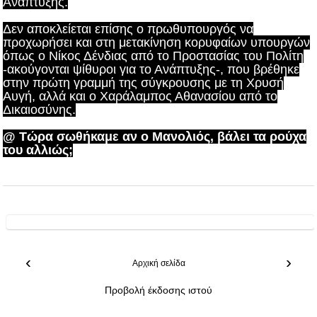
Ανάπτυξης.
Δεν αποκλείεται επίσης ο πρωθυπουργός να
προχωρήσει και στη μετακίνηση κορυφαίων υπουργών
όπως ο Νίκος Δένδιας από το Προστασίας του Πολίτη
-ακούγονται ψίθυροι για το Ανάπτυξης-, που βρέθηκε
στην πρώτη γραμμή της σύγκρουσης με τη Χρυσή
Αυγή, αλλά και ο Χαράλαμπος Αθανασίου από το
Δικαιοσύνης.
@ Τώρα σωθήκαμε αν ο Μανολιός, βάλει τα ρούχα
του αλλιώς;
‹
›
Αρχική σελίδα
Προβολή έκδοσης ιστού