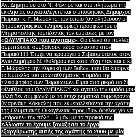
Αγ. Δημητρίου στο Ν. Φάληρο και στο πλήρωμα της
εκκλησίας συγκαταλέγετο και ο υποψήφιος Δήμαρχος
Πειραιά, κ. Γ. Μώραλης, τον οποίο (αν αληθεύουν οι
δημοσιογραφικές πληροφορίες) προσφώνησε ο
Μητροπολίτης ταυτίζοντάς τον εμμέσως με τον
«
ΟΛΥΜΠΙΑΚΟ που αγαπάμε
». Θα έλεγα ότι πολλές
συμπτώσεις συμβαίνουν τώρα τελευταία στον
Πειραιά!!!!!! Έτυχε να ιερουργεί ο Σεβασμιότατος στον
Άγιο Δημήτριο Ν. Φαλήρου και κατά τύχη ήταν και ο κ.
Γ. Μώραλης την Κυριακή των Βαΐων, που θα έπαιρνε
το Κύπελλο του πρωταθλήματος η ομάδα της
πλειοψηφίας των Πειραιωτών. Είμαι από μικρό παιδί
φίλαθλος του ΟΛΥΜΠΙΑΚΟΥ και αγαπώ την ομάδα μου
αλλά δεν συμφωνώ με τα επιχειρηματικά συμφέροντα
(Μαρινάκη-Κόκκαλη) που εκμεταλλεύονται την αγάπη
της Ολυμπιακής Οικογένειας προς ίδιον όφελος για να
«πάρουν» την πόλη – λιμάνι με τα προικιά της.
Άλλωστε το έχουμε ξαναζήσει το έργο
εξαργύρωσης αυτής της αγάπης το 2006 με μία