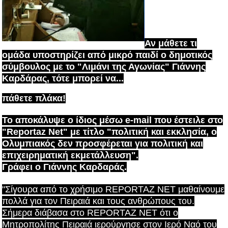
Αν μάθετε τι
ομάδα υποστηρίζει από μικρό παιδί ο δημοτικός
σύμβουλος με το "Λιμάνι της Αγωνίας" Γιάννης
Καρδάρας, τότε μπορεί να...
πάθετε πλάκα!
Το αποκάλυψε ο ίδιος μέσω e-mail που έστειλε στο
"Reportaz Net" με τίτλο "πολιτική και εκκλησία, ο
Ολυμπιακός δεν προσφέρεται για πολιτική και
επιχειρηματική εκμετάλλευση".
Γράφει ο Γιάννης Καρδαράς.
"Σίγουρα από το χρήσιμο
REPORTAZ NET
μαθαίνουμε
πολλά για τον Πειραιά και τους ανθρώπους του.
Σήμερα διάβασα στο
REPORTAZ NET
ότι ο
Μητροπολίτης Πειραιά ιερούργησε στον Ιερό Ναό του