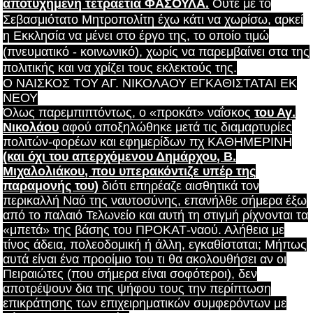
αποτυχημένη τετραετία ΦΑΣΟΥΛΑ.
Ούτε με το
Σεβασμιότατο Μητροπολίτη έχω κάτι να χωρίσω, αρκεί
η Εκκλησία να μένει στο έργο της, το οποίο τιμώ
(πνευματικό - κοινωνικό), χωρίς να παρεμβαίνει στα της
πολιτικής και να χρίζει τους εκλεκτούς της.
Ο ΝΑΙΣΚΟΣ ΤΟΥ ΑΓ. ΝΙΚΟΛΑΟΥ ΕΓΚΑΘΙΣΤΑΤΑΙ ΕΚ
ΝΕΟΥ
Όλως παρεμπιπτόντως, ο «προκάτ» ναΐσκος
του Αγ.
Νικολάου
αφού αποξηλώθηκε μετά τις διαμαρτυρίες
πολιτών-φορέων και εφημερίδων πχ ΚΑΘΗΜΕΡΙΝΗ
(και όχι του απερχόμενου Δημάρχου, Β.
Μιχαλολιάκου, που υπερακόντιζε υπέρ της
παραμονής του)
διότι επηρέαζε αισθητικά τον
περικαλλή Ναό της ναυτοσύνης, επανήλθε σήμερα έξω
από το παλαιό Τελωνείο και αυτή τη στιγμή ρίχνονται τα
«μπετά» της βάσης του ΠΡΟΚΑΤ-ναού. Αλήθεια με
τίνος άδεια, πολεοδομική ή άλλη, εγκαθίσταται; Μήπως
αυτά είναι ένα προοίμιο του τι θα ακολουθήσει αν οι
Πειραιώτες (που σήμερα είναι σοφότεροι), δεν
αποτρέψουν δια της ψήφου τους την περίπτωση
επικράτησης των επιχειρηματικών συμφερόντων με