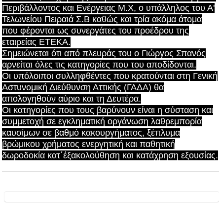
Περιβάλλοντος και Ενέργειας Μ.Χ, ο υπάλληλος του Α'
Τελωνείου Πειραιά Σ.Β καθώς και τρία ακόμα άτομα
που φέρονται ως συνεργάτες του προέδρου της
εταιρείας ΕΤΕΚΑ.
Σημειώνεται ότι από πλευράς του ο Γιώργος Σπανός
αρνείται όλες τις κατηγορίες που του αποδίδονται.
Οι υπόλοιποι συλληφθέντες που κρατούνται στη Γενική
Αστυνομική Διεύθυνση Αττικής (ΓΑΔΑ) θα
απολογηθούν αύριο και τη Δευτέρα.
Οι κατηγορίες που τους βαρύνουν είναι η σύσταση και
συμμετοχή σε εγκληματική οργάνωση λαθρεμπορία
καυσίμων σε βαθμό κακουργήματος, ξέπλυμα
βρώμικου χρήματος ενεργητική και παθητική
δωροδοκία κατ΄έξακολούθηση και κατάχρηση εξουσίας.