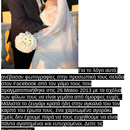
Για το λόγο αυτό,
ανέβασαν φωτογραφίες στην προσωπική τους σελίδα
στον Facebook από τον γάμο τους που
πραγματοποιήθηκε στις 26 Μαιου 2013 με τα σχόλια
των φίλων τους να είναι γεμάτα από όμορφες ευχές.
Μάλιστα το ζευγάρι κρατά ήδη στην αγκαλιά του τον
καρπό του έρωτα τους, ένα χαριτωμένο αγοράκι.
Εμείς δεν έχουμε παρά να τους ευχηθούμε να είναι
πάντα αγαπημένοι και ευτυχισμένοι. Δείτε τις