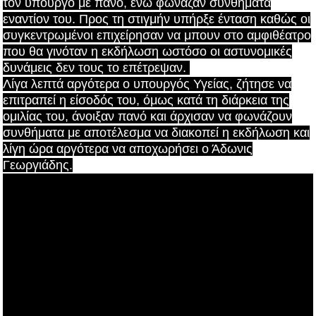
τον υπουργό με πανό, ενώ φώναζαν συνθήματα
εναντίον του. Προς τη στιγμήν υπήρξε ένταση καθώς οι
συγκεντρωμένοι επιχείρησαν να μπουν στο αμφιθέατρο
που θα γινόταν η εκδήλωση ωστόσο οι αστυνομικές
δυνάμεις δεν τους το επέτρεψαν.
Λίγα λεπτά αργότερα ο υπουργός Υγείας, ζήτησε να
επιτραπεί η είσοδός του, όμως κατά τη διάρκεια της
ομιλίας του, άνοιξαν πανό και άρχισαν να φωνάζουν
συνθήματα με αποτέλεσμα να διακοπεί η εκδήλωση και
λίγη ώρα αργότερα να αποχωρήσει ο Άδωνις
Γεωργιάδης.