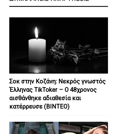
Σοκ στην Κοζάνη: Nεκρός γνωστός
Έλληνας TikToker – Ο 48χρονος
αισθάνθηκε αδιαθεσία και
κατέρρευσε (ΒΙΝΤΕΟ)