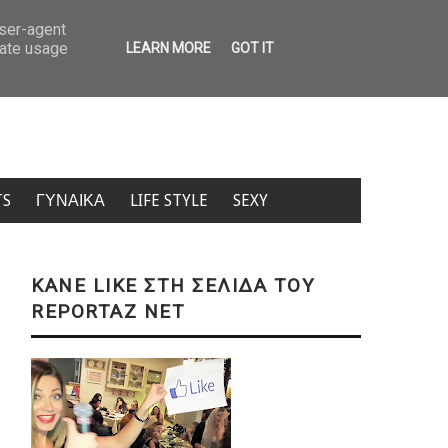
ιβα τα εισιτήρια για μετακίνηση από νησί σε νησί – Δείτε πίνακα με τιμές
user-agent
rate usage
LEARN MORE
GOT IT
TS
ΓΥΝΑΙΚΑ
LIFE STYLE
SEXY
KANE LIKE ΣΤΗ ΣΕΛΙΔΑ ΤΟΥ
REPORTAZ NET