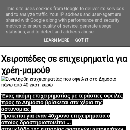
This site uses cookies from Google to deliver its services
and to analyze traffic. Your IP address and user-agent are
REPORTAZ NET
shared with Google along with performance and security
metrics to ensure quality of service, generate usage
statistics, and to detect and address abuse.
LEARN MORE
GOT IT
Χειροπέδες σε επιχειρηματία για
χρέη-μαμούθ
Ένας ακόμη επιχειρηματίας με τεράστιες οφειλές
προς το Δημόσιο βρίσκεται στα χέρια της
αστυνομίας.
Πρόκειται για έναν 40χρονο επιχειρηματία ο
οποίος δραστηριοποιείται ...
στον κλάδο της εμπορίας
φορτηγών αυτοκινήτων.