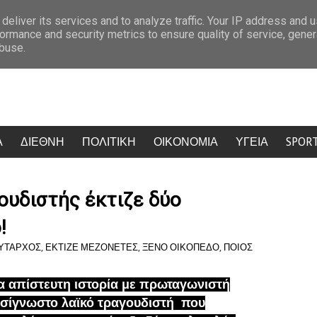
Μύκονος πήρε φωτιά: Κίντμαν, Σαλντάνα και Κέιτι Πέρι έκαναν την Ψαρρού να 
deliver its services and to analyze traffic. Your IP address and 
ormance and security metrics to ensure quality of service, gene
abuse.
Α
ΔΙΕΘΝΗ
ΠΟΛΙΤΙΚΗ
ΟΙΚΟΝΟΜΙΑ
ΥΓΕΙΑ
SPOR
ουδιστής έκτιζε δύο
!
ΥΤΑΡΧΟΣ
,
ΕΚΤΙΖΕ ΜΕΖΟΝΕΤΕΣ
,
ΞΕΝΟ ΟΙΚΟΠΕΔΟ
,
ΠΟΙΟΣ
α απίστευτη ιστορία με πρωταγωνιστή
σίγνωστο λαϊκό τραγουδιστή που