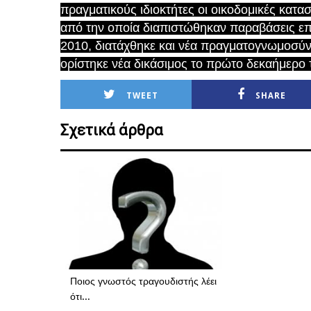
πραγματικούς ιδιοκτήτες οι οικοδομικές κατ
από την οποία διαπιστώθηκαν παραβάσεις επί 
2010, διατάχθηκε και νέα πραγματογνωμοσύν
ορίστηκε νέα δικάσιμος το πρώτο δεκαήμερο 
TWEET
SHARE
Σχετικά άρθρα
Ποιος γνωστός τραγουδιστής λέει
ότι...