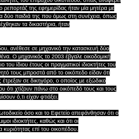
ωλητές του επίμαχου οικοπέδου, όπως αναφέρει
ο ρεπορτάζ της εφημερίδας ήταν μία μητέρα με
α δύο παιδιά της που όμως στη συνέχεια, όπως
έχθηκαν τα δικαστήρια, ήταν
δου, ανέθεσε σε μηχανικό την κατασκευή δύο
θένα. Ο μηχανικός το 2003 έβγαλε οικοδομική
ιο του ίδιου έτους οι πραγματικοί ιδιοκτήτες του
ητό τους μπροστά από το οικόπεδο είδαν ότι
έτρεξαν σε δικηγόρο, ο οποίος με εξώδικο
ου ότι χτίζουν πάνω στο οικόπεδό τους και τους
σουν ό,τι είχαν φτιάξει.
τοδικείο όσο και το Εφετείο απεφάνθησαν ότι ο
ιμοι ιδιοκτήτες, καθώς και ότι οι
 κυριότητας επί του οικοπέδου.