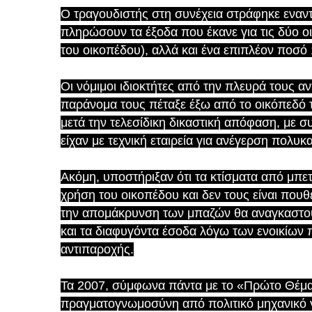
Ο τραγουδιστής στη συνέχεια στράφηκε εναντ
πληρώσουν τα έξοδα που έκανε για τις δύο ο
του οικοπέδου), αλλά και ένα επιπλέον ποσό
Οι νόμιμοι ιδιοκτήτες από την πλευρά τους α
παράνομα τους πέταξε έξω από το οικόπεδό τ
μετά την τελεσίδικη δικαστική απόφαση, με 
είχαν με τεχνική εταιρεία για ανέγερση πολυκ
Ακόμη, υποστήριξαν ότι τα κτίσματα από μπε
χρήση του οικοπέδου και δεν τους είναι πουθ
την απομάκρυνση των μπαζών θα αναγκαστο
και τα διαφυγόντα έσοδα λόγω των ενοικίων 
αντιπαροχής.
Τα 2007, σύμφωνα πάντα με το «Πρώτο Θέμα
πραγματογνωμοσύνη από πολιτικό μηχανικό γι