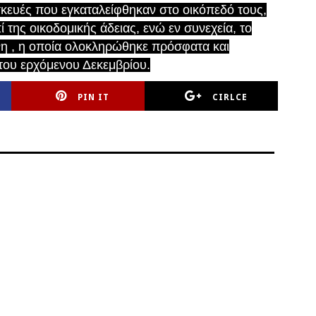
ασκευές που εγκαταλείφθηκαν στο οικόπεδό τους,
της οικοδομικής άδειας, ενώ εν συνεχεία, το
η , η οποία ολοκληρώθηκε πρόσφατα και
του ερχόμενου Δεκεμβρίου.
PIN IT
CIRLCE