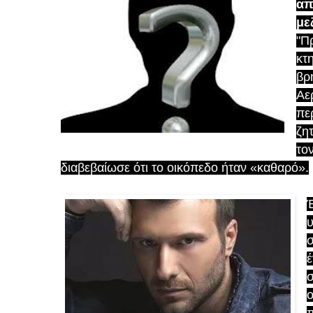
απ
με
"Π
κτ
βρ
Αε
πε
ζη
το
διαβεβαίωσε ότι το οικόπεδο ήταν «καθαρό».
Έ
υ
σ
έ
σ
ο