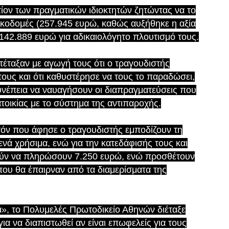
ίον των πραγματικών ιδιοκτητών ζητώντας να το
ικοδομές (257.945 ευρώ, καθώς αυξήθηκε η αξία
 142.889 ευρώ για αδικαιολόγητο πλουτισμό τους.
ντέταξαν με αγωγή τους ότι ο τραγουδιστής
ους και ότι καθυστέρησε να τους το παραδώσει,
συνέπεια να ναυαγήσουν οι διαπραγματεύσεις που
ατοικίας με το σύστημα της αντιπαροχής.
τόν που άφησε ο τραγουδιστής εμποδίζουν τη
ενά χρήσιμα, ενώ για την κατεδάφισής τους και
ύν να πληρώσουν 7.250 ευρώ, ενώ προσθέτουν
που θα έπαιρναν από τα διαμερίσματα της
», το Πολυμελές Πρωτοδικείο Αθηνών διέταξε
α να διαπιστωθεί αν είναι επωφελείς για τους