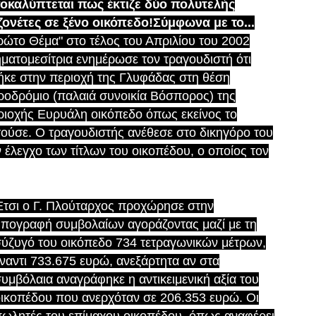
οκαλύπτεται πως έκτιζε δύο πολυτελής
ζονέτες σε ξένο οικόπεδο!Σύμφωνα με το...
ρώτο Θέμα" στο τέλος του Απριλίου του 2002
ηματομεσίτρια ενημέρωσε τον τραγουδιστή ότι
ήκε στην περιοχή της Γλυφάδας στη θέση
ροδρόμιο (παλαιά συνοικία Βόσπορος) της
ριοχής Ευρυάλη οικόπεδο όπως εκείνος το
τούσε. Ο τραγουδιστής ανέθεσε στο δικηγόρο του
ν έλεγχο των τίτλων του οικοπέδου, ο οποίος τον
τσι ο Γ. Πλούταρχος προχώρησε στην
πογραφή συμβολαίων αγοράζοντας μαζί με τη
ύζυγό του οικόπεδο 734 τετραγωνικών μέτρων,
ναντι 733.675 ευρώ, ανεξάρτητα αν στα
υμβόλαια αναγράφηκε η αντικειμενική αξία του
ικοπέδου που ανερχόταν σε 206.353 ευρώ. Οι