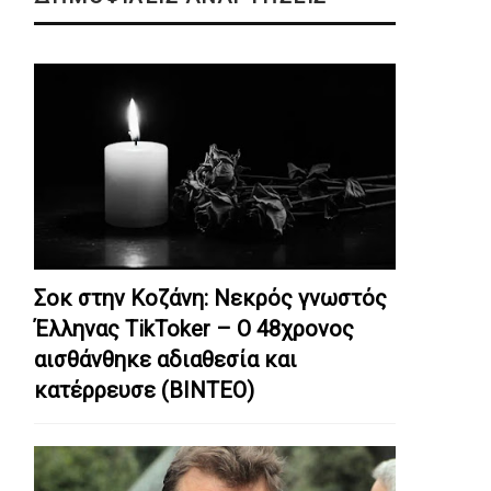
Σοκ στην Κοζάνη: Nεκρός γνωστός
Έλληνας TikToker – Ο 48χρονος
αισθάνθηκε αδιαθεσία και
κατέρρευσε (ΒΙΝΤΕΟ)