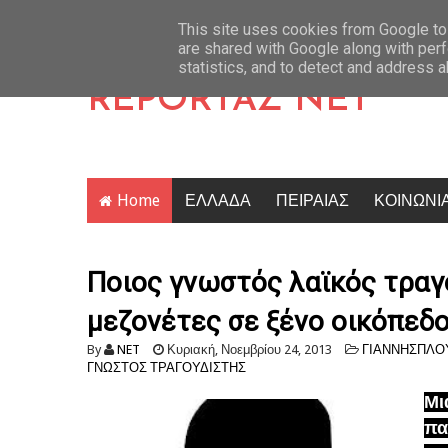
η δικαστική διαμάχη 63 εκατ. ευρώ με τον πρώην σύμβουλό της
Latest News
Η 
This site uses cookies from Google to 
are shared with Google along with perf
ικής παρενόχλησης σε βάρος 26χρονης τραγουδίστριας (ΒΙΝΤΕΟ)
statistics, and to detect and address 
REPORTAZ NET
Home
ΕΛΛΑΔΑ
ΠΕΙΡΑΙΑΣ
ΚΟΙΝΩΝΙ
Ποιος γνωστός λαϊκός τραγ
μεζονέτες σε ξένο οικόπεδο
By
NET
Κυριακή, Νοεμβρίου 24, 2013
ΓΙΑΝΝΗΣΠΛΟ
ΓΝΩΣΤΟΣ ΤΡΑΓΟΥΔΙΣΤΗΣ
Μι
πα