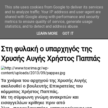
This site uses cookies from Google to deliver its services
and to analyze traffic. Your IP address and user-agent are
REPORTAZ NET
shared with Google along with performance and security
metrics to ensure quality of service, generate usage
statistics, and to detect and address abuse.
LEARN MORE
GOT IT
Στη φυλακή ο υπαρχηγός της
Χρυσής Αυγής Χρήστος Παππάς
Τα χνάρια του αρχηγού της Χρυσής Αυγής
ακολουθεί ο βουλευτής Επικρατείας του
κόμματος Χρήστος Παππάς.
Μ
ε τη σύμφωνη γνώμη ανακριτών και
εισαγγελέων
κρίθηκε πριν από