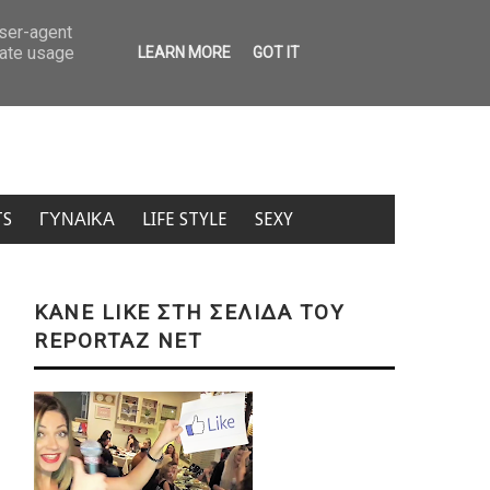
Πανάκριβα τα εισιτήρια για μετακίνηση από νησί σε νησί – Δείτε πίνα
user-agent
rate usage
LEARN MORE
GOT IT
TS
ΓΥΝΑΙΚΑ
LIFE STYLE
SEXY
KANE LIKE ΣΤΗ ΣΕΛΙΔΑ ΤΟΥ
REPORTAZ NET