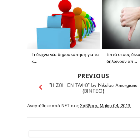
Τι δείχνει νέα δημοσκόπηση για τα
Επτά στους δέκ
κ...
δηλώνουν απ...
PREVIOUS
"Η ΖΩΗ ΕΝ ΤΑΦΩ" by Nikolao Amorgiano
{BINTEO}
Αναρτήθηκε από
NET
στις
Σάββατο, Μαΐου 04, 2013