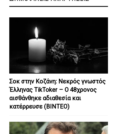
Σοκ στην Κοζάνη: Nεκρός γνωστός
Έλληνας TikToker – Ο 48χρονος
αισθάνθηκε αδιαθεσία και
κατέρρευσε (ΒΙΝΤΕΟ)