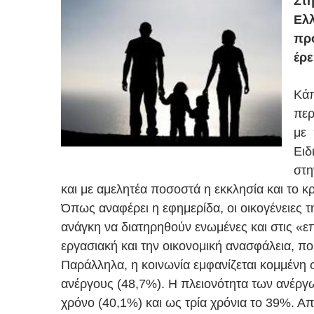
Στη
Ελλ
πρό
έρε
Κάπ
περ
με 
Ειδ
στη
και με αμελητέα ποσοστά η εκκλησία και το κ
Όπως αναφέρει η εφημερίδα, οι οικογένειες 
ανάγκη να διατηρηθούν ενωμένες και στις «επ
εργασιακή και την οικονομική ανασφάλεια, π
Παράλληλα, η κοινωνία εμφανίζεται κομμένη 
ανέργους (48,7%). Η πλειονότητα των ανέργω
χρόνο (40,1%) και ως τρία χρόνια το 39%. Α