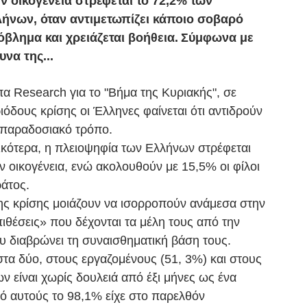
ν οικογένεια στρέφεται το 72,2% των
ήνων, όταν αντιμετωπίζει κάποιο σοβαρό
βλημα και χρειάζεται βοήθεια.
Σύμφωνα με
υνα της...
α Research για το "Βήμα της Κυριακής", σε
ιόδους κρίσης οι Έλληνες φαίνεται ότι αντιδρούν
παραδοσιακό τρόπο.
ικότερα, η πλειοψηφία των Ελλήνων στρέφεται
ν οικογένεια, ενώ ακολουθούν με 15,5% οι φίλοι
ράτος.
της κρίσης μοιάζουν να ισορροπούν ανάμεσα στην
ιθέσεις» που δέχονται τα μέλη τους από την
ου διαβρώνει τη συναισθηματική βάση τους.
στα δύο, στους εργαζομένους (51, 3%) και στους
ν είναι χωρίς δουλειά από έξι μήνες ως ένα
πό αυτούς το 98,1% είχε στο παρελθόν