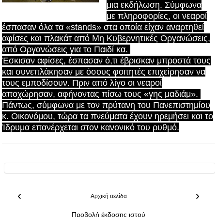
μια εκδήλωση. Σύμφωνα
με
πληροφορίες, οι νεαροί
έσπασαν όλα τα «stands» στα οποία είχαν αναρτηθεί
αφίσες και πλακάτ από Μη Κυβερνητικές Οργανώσεις,
από Οργανώσεις για το Παιδί κα.
Έσκισαν αφίσες, έσπασαν ό,τι έβρισκαν μπροστά τους
και συνεπλάκησαν με όσους φοιτητές επιχείρησαν να
τους εμποδίσουν. Πριν από λίγο οι νεαροί
αποχώρησαν, αφήνοντας πίσω τους «γης μαδιάμ».
Πάντως, σύμφωνα με τον πρύτανη του Πανεπιστημίου
κ. Οικονόμου, τώρα τα πνεύματα έχουν ηρεμήσει και το
Ίδρυμα επανέρχεται στον κανονικό του ρυθμό.
‹
›
Αρχική σελίδα
Προβολή έκδοσης ιστού