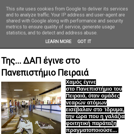
This site uses cookies from Google to deliver its services
and to analyze traffic. Your IP address and user-agent are
REPORTAZ NET
shared with Google along with performance and security
metrics to ensure quality of service, generate usage
statistics, and to detect and address abuse.
LEARN MORE
GOT IT
Της... ΔΑΠ έγινε στο
Πανεπιστήμιο Πειραιά
Χαμός έγινε
στο Πανεπιστήμιο του
Πειραιά, όταν ομάδες
νεαρών ατόμων
εισέβαλαν στο Ίδρυμα,
την ώρα που η γαλάζια
φοιτητική παράταξη
πραγματοποιούσε...