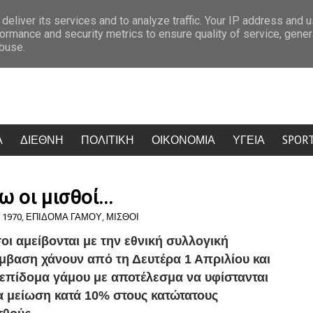
 η Λίσα ήταν στη βαλίτσα»: Η συγκλονιστική κατάθεση της συζύγου του κατ
deliver its services and to analyze traffic. Your IP address and 
ormance and security metrics to ensure quality of service, gene
abuse.
Α
ΔΙΕΘΝΗ
ΠΟΛΙΤΙΚΗ
ΟΙΚΟΝΟΜΙΑ
ΥΓΕΙΑ
SPOR
 οι μισθοί...
 1970
,
ΕΠΙΔΟΜΑ ΓΑΜΟΥ
,
ΜΙΣΘΟΙ
οι αμείβονται με την εθνική συλλογική
μβαση χάνουν από τη Δευτέρα 1 Απριλίου και
 επίδομα γάμου με αποτέλεσμα να υφίστανται
α μείωση κατά 10% στους κατώτατους