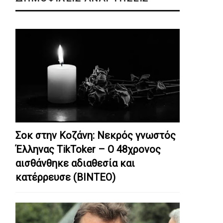
Σοκ στην Κοζάνη: Nεκρός γνωστός
Έλληνας TikToker – Ο 48χρονος
αισθάνθηκε αδιαθεσία και
κατέρρευσε (ΒΙΝΤΕΟ)