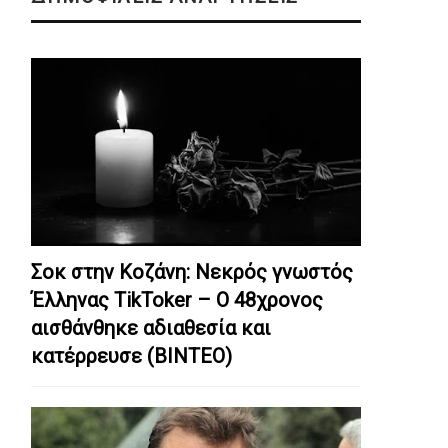
Σοκ στην Κοζάνη: Nεκρός γνωστός
Έλληνας TikToker – Ο 48χρονος
αισθάνθηκε αδιαθεσία και
κατέρρευσε (ΒΙΝΤΕΟ)