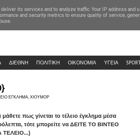
 την πρόκριση
Κρίση στο κόμμα Καρυστιανού: Δύο ακόμη στελέχη 
deliver its services and to analyze traffic. Your IP address and 
ormance and security metrics to ensure quality of service, gene
abuse.
Α
ΔΙΕΘΝΗ
ΠΟΛΙΤΙΚΗ
ΟΙΚΟΝΟΜΙΑ
ΥΓΕΙΑ
SPOR
Ο}
ΕΙΟ ΕΓΚΛΗΜΑ
,
ΧΙΟΥΜΟΡ
 μάθετε πως γίνεται το τέλ
ε
ιο έγκλημα μέσα
ρόλεπτα, τότε μπορείτε να ΔΕΙΤΕ ΤΟ ΒΙΝΤΕΟ
 ΤΕΛΕΙΟ...)