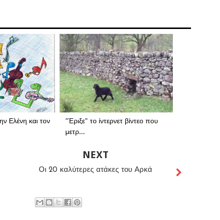
ην Ελένη και τον
"Έριξε" το ίντερνετ βίντεο που
μετρ...
NEXT
Οι 20 καλύτερες ατάκες του Αρκά