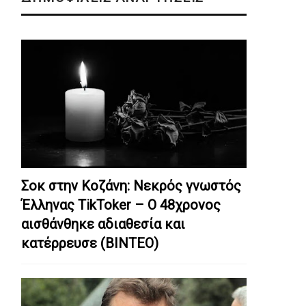
Σοκ στην Κοζάνη: Nεκρός γνωστός
Έλληνας TikToker – Ο 48χρονος
αισθάνθηκε αδιαθεσία και
κατέρρευσε (ΒΙΝΤΕΟ)