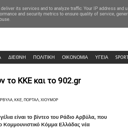
εμπρησμούς
Τραγωδία στα Μάλια: 40χρονη τουρίστρια πνίγηκε προσπ
deliver its services and to analyze traffic. Your IP address and 
ormance and security metrics to ensure quality of service, gene
abuse.
Α
ΔΙΕΘΝΗ
ΠΟΛΙΤΙΚΗ
ΟΙΚΟΝΟΜΙΑ
ΥΓΕΙΑ
SPOR
ν το ΚΚΕ και το 902.gr
ΑΡΒΥΛΑ
,
ΚΚΕ
,
ΠΟΡΤΑΛ
,
ΧΙΟΥΜΟΡ
γέλια είναι το βίντεο του Ράδιο Αρβύλα, που
 το Κομμουνιστικό Κόμμα Ελλάδας νέα