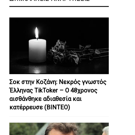
Σοκ στην Κοζάνη: Nεκρός γνωστός
Έλληνας TikToker – Ο 48χρονος
αισθάνθηκε αδιαθεσία και
κατέρρευσε (ΒΙΝΤΕΟ)