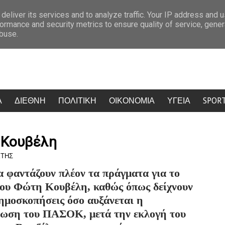
υλό της
Η Μύκονος πήρε φωτιά: Κίντμαν, Σαλντάνα και Κέιτι Πέρι έ
deliver its services and to analyze traffic. Your IP address and 
ormance and security metrics to ensure quality of service, gene
ΒΙΝΤΕΟ)
abuse.
Α
ΔΙΕΘΝΗ
ΠΟΛΙΤΙΚΗ
ΟΙΚΟΝΟΜΙΑ
ΥΓΕΙΑ
SPOR
 Κουβέλη
ΩΤΗΣ
 φαντάζουν πλέον τα πράγματα για το
του Φώτη Κουβέλη,
καθώς όπως δείχνουν
δημοσκοπήσεις όσο αυξάνεται η
ρωση του ΠΑΣΟΚ, μετά την εκλογή του