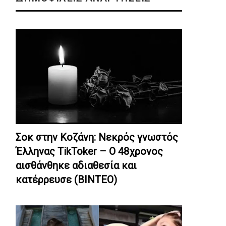
Σοκ στην Κοζάνη: Nεκρός γνωστός
Έλληνας TikToker – Ο 48χρονος
αισθάνθηκε αδιαθεσία και
κατέρρευσε (ΒΙΝΤΕΟ)