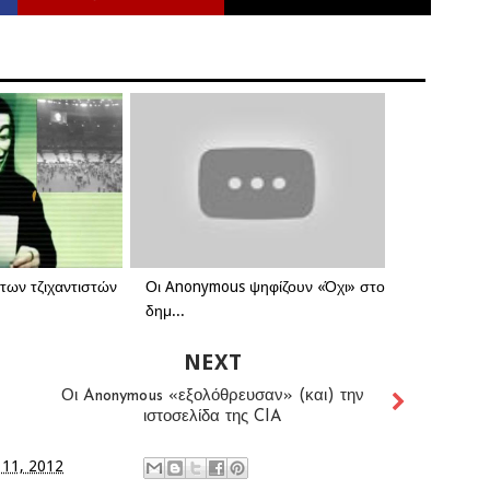
των τζιχαντιστών
Οι Anonymous ψηφίζουν «Όχι» στο
δημ...
NEXT
Οι Anonymous «εξολόθρευσαν» (και) την
ιστοσελίδα της CIA
 11, 2012