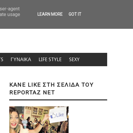
α τα εισιτήρια για μετακίνηση από νησί σε νησί – Δείτε πίνακα με τιμές
user-agent
rate usage
LEARN MORE
GOT IT
TS
ΓΥΝΑΙΚΑ
LIFE STYLE
SEXY
KANE LIKE ΣΤΗ ΣΕΛΙΔΑ ΤΟΥ
REPORTAZ NET