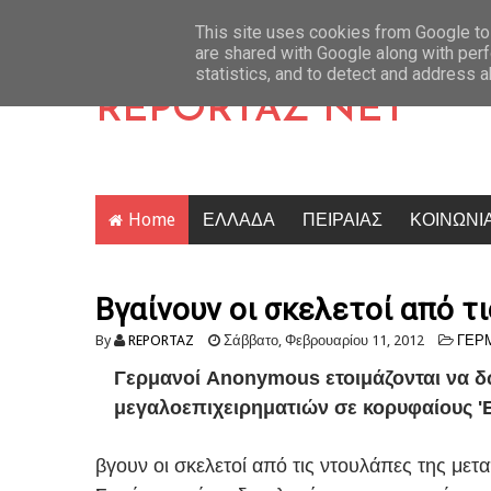
ι την πρόκριση
Latest News
Κρίση στο κόμμα Καρυστιανού: Δύο ακόμη στελέχη
This site uses cookies from Google to 
are shared with Google along with perf
statistics, and to detect and address 
REPORTAZ NET
Home
ΕΛΛΑΔΑ
ΠΕΙΡΑΙΑΣ
ΚΟΙΝΩΝΙ
Βγαίνουν οι σκελετοί από τι
By
REPORTAZ
Σάββατο, Φεβρουαρίου 11, 2012
ΓΕΡ
Γερμανοί Anonymous ετοιμάζονται να δ
μεγαλοεπιχειρηματιών σε κορυφαίους 'Ελ
βγουν οι σκελετοί από τις ντουλάπες της μετ